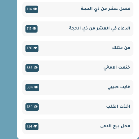
فضل عشر من ذي الحجة
👁 114
الدعاء في العشر من ذي الحجة
👁 111
من مثلك
👁 176
ختمت الاماني
👁 336
غايب حبيبي
👁 384
اخذت القلب
👁 189
محل بيع الدمى
👁 134