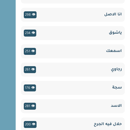
انا الاصل
👁 298
ياشوق
👁 234
اسمعك
👁 251
رجاوي
👁 261
سجة
👁 176
الاسد
👁 281
حلال فيه الجرح
👁 200