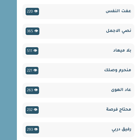
عفت النفس
👁 220
نصي الاجمل
👁 365
بلا ميعاد
👁 511
منحرم وصلك
👁 221
عاد الهوى
👁 263
محتاج فرصة
👁 232
رفيق دربي
👁 293