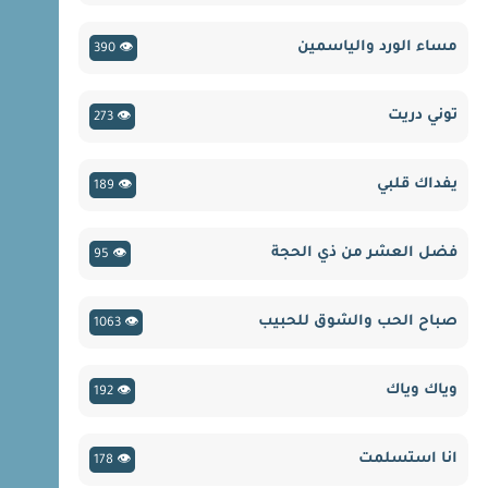
مساء الورد والياسمين
👁 390
توني دريت
👁 273
يفداك قلبي
👁 189
فضل العشر من ذي الحجة
👁 95
صباح الحب والشوق للحبيب
👁 1063
وياك وياك
👁 192
انا استسلمت
👁 178