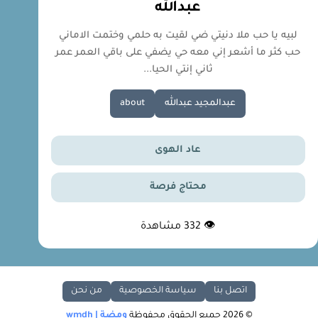
عبدالله
لبيه يا حب ملا دنيتي ضي لقيت به حلمي وختمت الاماني
حب كثر ما أشعر إني معه حي يضفي على باقي العمر عمر
ثاني إنتي الحيا...
عبدالمجيد عبدالله
about
عاد الهوى
محتاج فرصة
👁
332
مشاهدة
اتصل بنا
سياسة الخصوصية
من نحن
© 2026 جميع الحقوق محفوظة
ومضة | wmdh