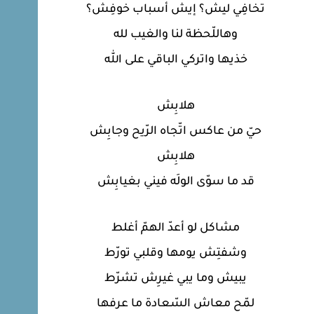
تخافِي ليش؟ إيش أسباب خوفِش؟
وهاللّحظة لنا والغيب لله
خذيها واتركي الباقي على الله
هلابِش
حيّ من عاكس اتّجاه الرّيح وجابِش
هلابِش
قد ما سوّى الولَه فيني بغيابِش
مشاكل لو أعدّ الهمّ أغلط
وشفتِش يومها وقلبي تورّط
يبيش وما يبي غيرِش تشرّط
لمّح معاش السّعادة ما عرفها