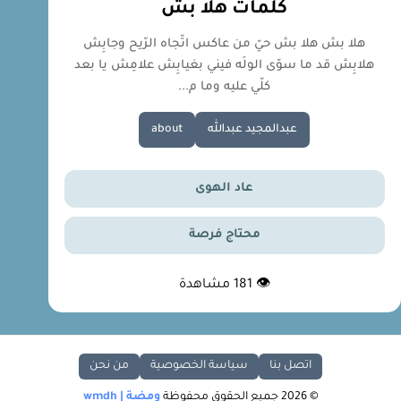
كلمات هلا بش
هلا بش هلا بش حيّ من عاكس اتّجاه الرّيح وجابِش
هلابِش قد ما سوّى الولَه فيني بغيابِش علامِش يا بعد
كلّي عليه وما م...
عبدالمجيد عبدالله
about
عاد الهوى
محتاج فرصة
👁
181
مشاهدة
اتصل بنا
سياسة الخصوصية
من نحن
© 2026 جميع الحقوق محفوظة
ومضة | wmdh