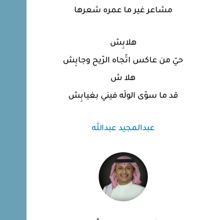
مشاعر غير ما عمره شعرها
هلابِش
حيّ من عاكس اتّجاه الرّيح وجابِش
هلا ش
قد ما سوّى الولَه فيني بغيابِش
عبدالمجيد عبدالله