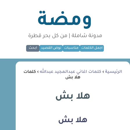
ومضة
مدونة شاملة | من كل بحر قطرة
اجمل الكلمات
مناسبات
نوض القصيد
ابحث
الرئيسية
›
كلمات اغاني عبدالمجيد عبدالله
› كلمات
هلا بش
هلا بش
هلا بش