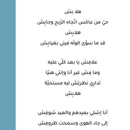
هلا بش
حيّ من عاكس اتّجاه الرّيح وجابِش
هلابِش
قد ما سوّى الولَه فيني بغيابِش
علامِش يا بعد كلّي عليه
وما مِش غير أنا وإنتي هنيّا
تدارِي نظرتِش ليه مستحيّة
هلابِش
أنا إشلي بعيدهم والعيد شوفِش
إلى جاد الهوى وسمحت ظروفِش