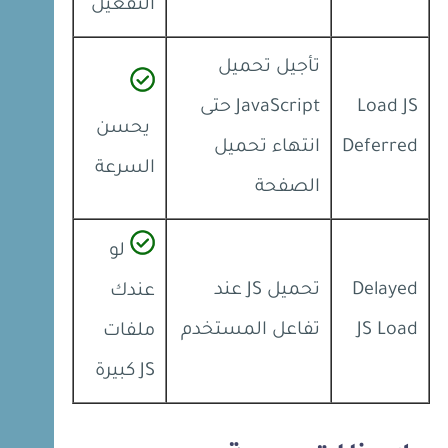
التفعيل
تأجيل تحميل
Load JS
JavaScript حتى
يحسن
Deferred
انتهاء تحميل
السرعة
الصفحة
لو
Delayed
تحميل JS عند
عندك
JS Load
تفاعل المستخدم
ملفات
JS كبيرة