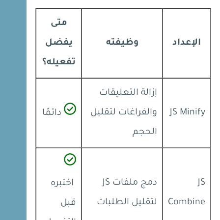
متى
الإعداد
وظيفته
يفضل
تفعيله؟
إزالة التعليقات
JS Minify
والفراغات لتقليل
دائمًا
الحجم
JS
دمج ملفات JS
اختبره
Combine
لتقليل الطلبات
قبل