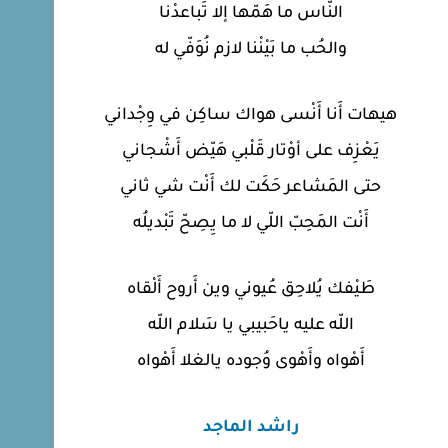
النّاس ما هَمّها إلا تَباعدْنا
والحُب ما بَيْنْنا لازم نُوَفّي له
هيهات أَنا أَنْسى هواك ساكِن في وِجْداني
يَعْزِف على أوْتار قَلْبي هَيّض أَشْجاني
حتى المَشاعر حَكَت لك أَنْت شي ثاني
أَنْت المَحِبّ اللّي لا ما يِصِحّ تَبْديلُه
طَيْفك يُلاحِق عُيوني وين أَروح أَلْقاه
اللّه عليه ياحَبيبي يا سَلام اللّه
أَهْواه وأَهْوى وُجوده يالغلا أَهْواه
راشد الماجد