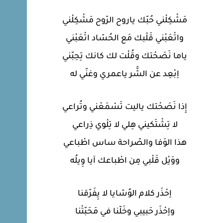
مَشْكِلْني حُبّك ياروح الرّوح مَشْكِلْني
واتْعَبْني قَلْبك مَع الحُسّاد اتْعَبْني
ياما نَصَحْتك وقُلْت لك كانك تِحِبّني
اِبْعِد عن الشَّر ياعمري وغنّي له
إِذا نَصَحْتك ياليت تَسْمَعْني وتُراعي
لا تِشْتَكيني هِلي لا تِلْوي ذِراعي
هذا الوَفا والصّراحة ساس اطْباعي
ووَيْل قَلْبي مِن اطْباعك آيا وِيلُه
اِحْذَر كلام الوُشايا لا يِفَرّقنا
واِحْذَر حَبيبي وخَلّنا في مَحَبّتْنا