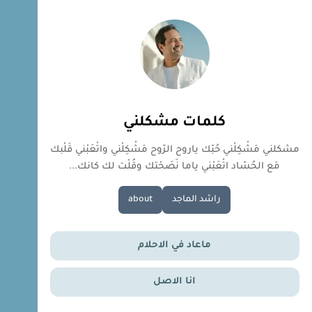
كلمات مشكلني
مشكلني مَشْكِلْني حُبّك ياروح الرّوح مَشْكِلْني واتْعَبْني قَلْبك
مَع الحُسّاد اتْعَبْني ياما نَصَحْتك وقُلْت لك كانك...
راشد الماجد
about
ماعاد في الاحلام
انا الاصل