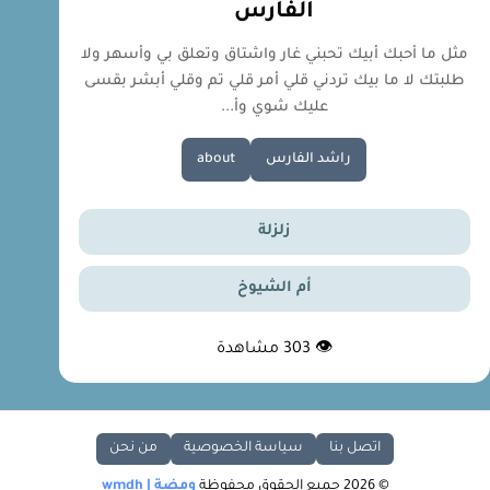
الفارس
مثل ما أحبك أبيك تحبني غار واشتاق وتعلق بي وأسهر ولا
طلبتك لا ما بيك تردني قلي أمر قلي تم وقلي أبشر بقسى
عليك شوي وأ...
راشد الفارس
about
زلزلة
أم الشيوخ
👁
303
مشاهدة
اتصل بنا
سياسة الخصوصية
من نحن
© 2026 جميع الحقوق محفوظة
ومضة | wmdh