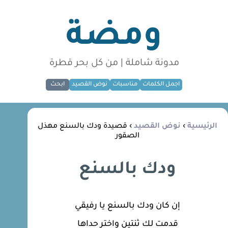
ومضة
مدونة شاملة | من كل بحر قطرة
اجمل الكلمات
مناسبات
نوض القصيد
ابحث
الرئيسية
›
نوض القصيد
› قصيدة ودك بالسنع مهذل
الصقور
ودك بالسنع
إن كان ودك بالسنع يا رفيقي
قدمت لك ثنتين واختر حداها