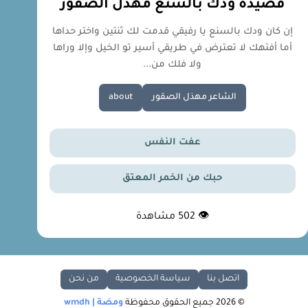
قصيدة ودك بالسنع مهذل الصقور
إن كان ودك بالسنع يا رفيقي قدمت لك ثنتين واختر حداها
أما أفتهك لا تعترض في طريقي أسير تو الخيل وإلا وراها
ولا فلك من...
الشاعر مهذل الصقور
about
عفت النفس
حبك من الخمر المعتق
👁
502
مشاهدة
اتصل بنا
سياسة الخصوصية
من نحن
© 2026 جميع الحقوق محفوظة
ومضة | wmdh