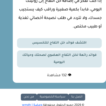
إذا كنت تفكر في إضافة خلْ التفاح إلى روتينك
اليومي، فابدأ بكمية صغيرة وراقب كيف يستجيب
جسدك، ولا تتردد في طلب نصيحة أخصائي تغذية
أو طبيب مختص.
اكتشف فوائد خل التفاح للتخسيس
فوائد رائعة لخل التفاح العضوي لصحتك وحياتك
اليومية
👁
132
مشاهدة
اتصل بنا
سياسة الخصوصية
من نحن
© 2026 جميع الحقوق محفوظة
ومضة | wmdh