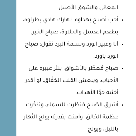
المعاني والشوق الأصيل.
أحب أصبح بهداوه، نهارك هادي بطراوه،
بطعم العسل والحلاوة، صباح الخير.
أنا وعبير الورد ونسمة البرد نقول: صباح
الورد ياورد.
صباح مٌعطّر بالأشواق، ينثر عبيره على
الأحباب، وينعش القلب الخفّاق، لو أقدر
أخبّيه جوّا الأهداب.
أشرق الصّبح فنظرت للسماء، وتذكّرت
عظمة الخالق، وآمنت بقدرته يولج النّهار
بالليل، ويولج