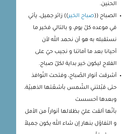
الحنين.
الصباح ((
صباح الخير
)) زائر جميل، يأتي
في موعده كلّ يوم، و بالتالي فخير ما
نستقبله به هو أن نحمد الله لأن
أحيانا بعد ما أماتنا و نجيب حيّ على
الفلاح ليكون خير بداية لكلّ صباح.
أشرقت أنوار الصّباح، وفتحت النّوافذ
حتى قبّلتني الشّمس بأشعّتها الذهبيّة،
وبعدها أحسست
بأنّها ألقت عليّ بظلالها أنواراً من الأمل
و التفاؤل بنهار إن شاء الله يكون جميلاّ