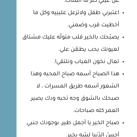
عن عيني كثر ما أتمناك.
اعتبرني طفل ولاتزعل عليييه وكل ما
أخطيت قرب وضمني.
يصبّحك بالخير قلب متولّه عليك مشتاق
لعيونك يحب يطمّن علي.
تعال نخون الغياب ونلتقي!.
هذا الصباح أسمه صباح المحبه وهذا
الشعور أسمه طريق المسرات ، لا
صبحك بالشوق وجه تحبه ودك يصير
العمر كله صباحات.
صباح الخير يا أجمل طير، بوجودك جنبي
أحسّ الدّنيا لسّه بخير.