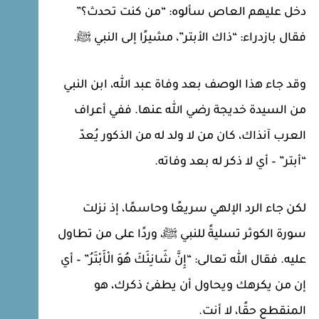
دخل عليهم العاص سألوه: “من كنت تحدث؟”
فقال بازدراء: “ذاك الأبتر”، مشيرًا إلى النبي ﷺ.
وقد جاء هذا الوصف بعد وفاة عبد الله، ابن النبي
من السيدة خديجة رضي الله عنها. ففي أعراف
العرب آنذاك، كان من لا ولد له من الذكور يُعدّ
“أبتر” – أي لا ذكر له بعد وفاته.
لكن جاء الرد الإلهي سريعًا وحاسمًا، إذ نزلت
سورة الكوثر تسليةً للنبي ﷺ، وردًا على من تطاول
عليه. فقال الله تعالى: “إِنَّ شَانِئَكَ هُوَ الْأَبْتَرُ” – أي
إن من يكرهك ويحاول أن يطفئ ذكرك، هو
المنقطع حقًا، لا أنت.