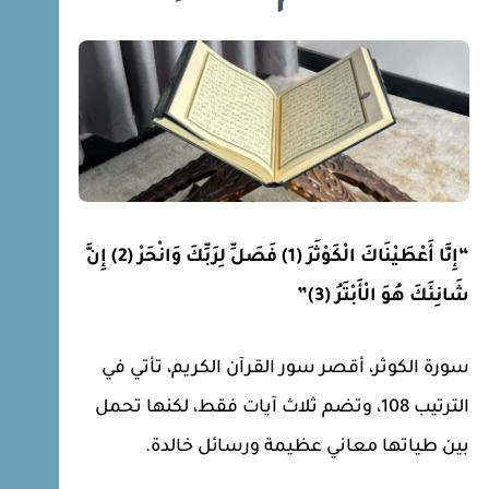
“إِنَّا أَعْطَيْنَاكَ الْكَوْثَرَ (1) فَصَلِّ لِرَبِّكَ وَانْحَرْ (2) إِنَّ
شَانِئَكَ هُوَ الْأَبْتَرُ (3)”
سورة الكوثر، أقصر سور القرآن الكريم، تأتي في
الترتيب 108، وتضم ثلاث آيات فقط، لكنها تحمل
بين طياتها معاني عظيمة ورسائل خالدة.