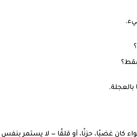
يء.
؟
 فقط؟
 بالعجلة.
 غضبًا، حزنًا، أو قلقًا — لا يستمر بنفس الحدة لأ