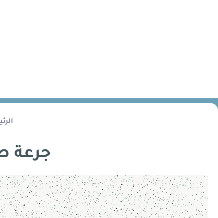
الرئ
جرعة صب