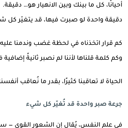
أحيانًا، كل ما بينك وبين الانهيار هو… دقيقة.
دقيقة واحدة لو صبرت فيها، قد يتغيّر كل ش
كم قرار اتخذناه في لحظة غضب وندمنا عليه
وكم كلمة قلناها لأننا لم نصبر ثانيةً إضافية
الحياة لا تعاقبنا كثيرًا، بقدر ما نُعاقب أنفسنا
جرعة صبر واحدة قد تُغيّر كل شيء
في علم النفس، يُقال إن الشعور القوي — سواء كان