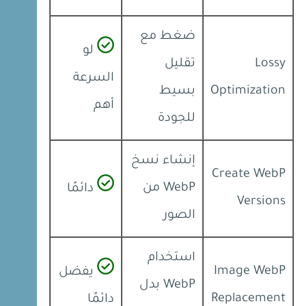
ضغط مع
لو
Lossy
تقليل
السرعة
Optimization
بسيط
أهم
للجودة
إنشاء نسخ
Create WebP
WebP من
دائمًا
Versions
الصور
استخدام
Image WebP
يفضل
WebP بدل
Replacement
دائمًا