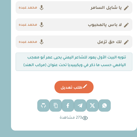
يا شايل السامر
محمد عبده
لا باس يالمحبوب
محمد عبده
لك حق تزعل
محمد عبده
تنويه البيت الأول يعود للشاعر اليمني يحيى عمر أبو معجب
اليافعي حسب ما ذكر في ويكيبيديا تحت عنوان (مركب الهند)
طلب تعديل
273 مشاهدة