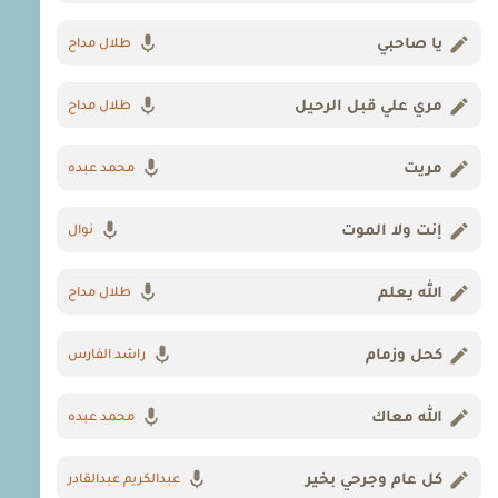
يا صاحبي
طلال مداح
مري علي قبل الرحيل
طلال مداح
مريت
محمد عبده
إنت ولا الموت
نوال
الله يعلم
طلال مداح
كحل وزمام
راشد الفارس
الله معاك
محمد عبده
كل عام وجرحي بخير
عبدالكريم عبدالقادر