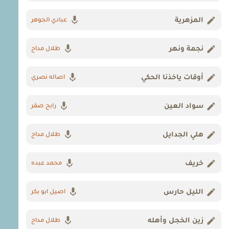
المزهرية
عبادي الجوهر
نجمة ونهر
طلال مداح
أوقات ياخذنا الحكي
اصاله نصري
سواد العين
رابح صقر
هلي الجدايل
طلال مداح
خريف
محمد عبده
الليل حارس
اصيل ابو بكر
زين الخجل وأهله
طلال مداح