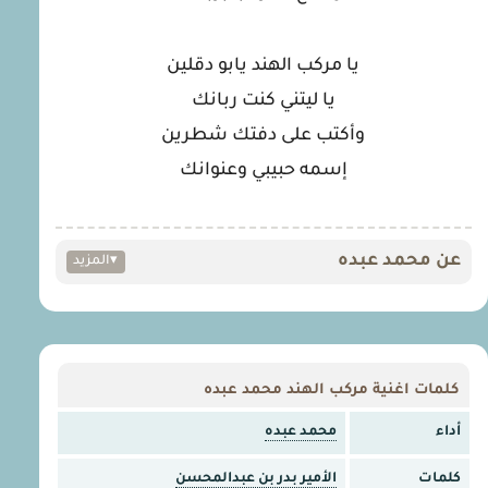
يا مركب الهند يابو دقلين
يا ليتني كنت ربانك
وأكتب على دفتك شطرين
إسمه حبيبي وعنوانك
عن محمد عبده
▾
المزيد
كلمات اغنية مركب الهند محمد عبده
أداء
محمد عبده
كلمات
الأمير بدر بن عبدالمحسن