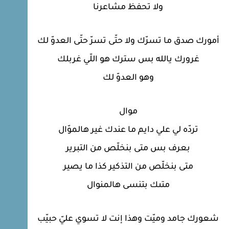
ولا تحفظ مشاعرنا
أمورك صدق ما تسرّك ولا حتّى تسرّ حتّى العدوّ لك
غرورك يالله بس سترك هو اللّي غربلك
وهو العدوّ لك
موال
تردّه لي علي دايم ما عندك غير هالموّال
بعرف بس متى بنخلّص من التبرير
متى بنخلّص من التذكير كذا ما يصير
متىك بتنسى هالمنوال
شعورك جامد وميّت وهذا إنت لا تسوي عليّ حبيّب