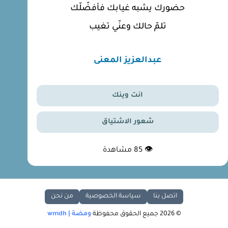
حضورك يشبه غيابك فأفضّلّك
تلمّ حالك وعنّي تغيب
عبدالعزيز المعنى
انت وينك
شعور الاشتياق
👁
85
مشاهدة
اتصل بنا
سياسة الخصوصية
من نحن
© 2026 جميع الحقوق محفوظة
ومضة | wmdh