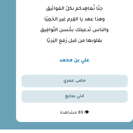
حِنّا نُعاهِدكم بكلّ المَواثيق
وهذا عهد يا القِرم غير الحَمِيّا
والناس تَدعيلك بحُسن التّوافِيق
بقلوبها من قبل رَفع اليَدِيّا
علي بن محمد
مضى عمري
لاني بجايع
👁
89
مشاهدة