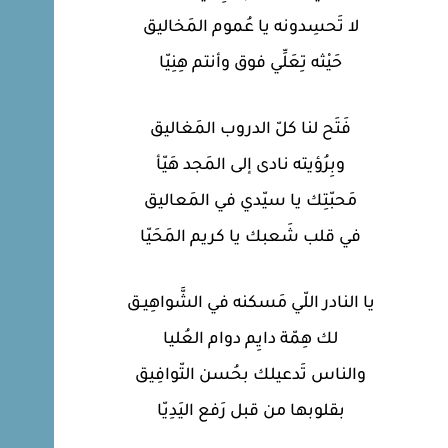
لا تَحسِدونه يا عُموم المَخاليق
حَيْثه تِعَلِّي فوق وأنتم هِنِيّا
فَتَح لنا كلّ الدروب المَغاليق
وبِرُؤيته نادى إلى المَجد هَيّأ
مَحبّتِك يا سيّدي في المَعاليق
في قلب شَعبك يا كريم المَحَيّا
يا النادر اللّي مَسكنه في الشَّواهِيـق
لك هِمّة دايِم دوام العُليا
والناس تَدعيلك بحُسن التّوافِيق
بقلوبها من قبل رَفع اليَدِيّا