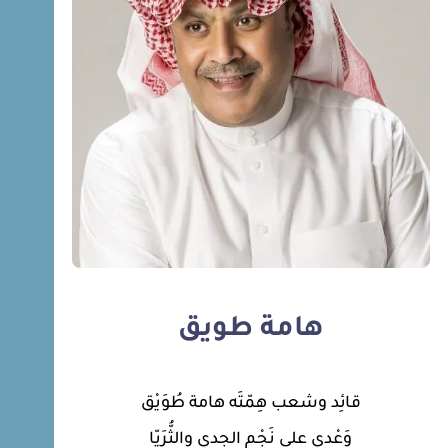
هامة طويق
قائِد وشعب هِمّتَه هامة طُوَيْق
وَعْدي على نَجْم الجِدي والثُّرَيّا