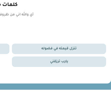
كلمات م
أي والله اني من ظرو
تنزل قيمته في فضوله
يارب ترزقني