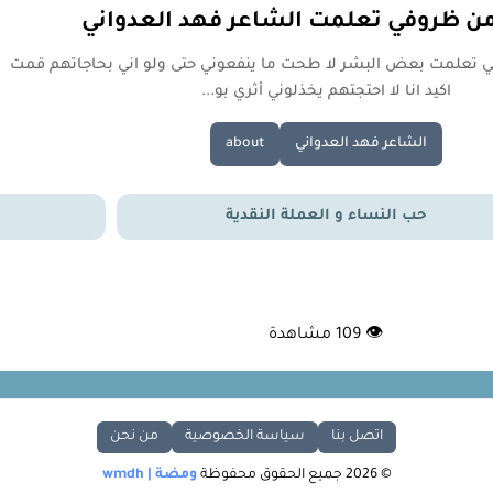
ن ظروفي تعلمت الشاعر فهد العدواني
في تعلمت بعض البشر لا طحت ما ينفعوني حتى ولو اني بحاجاتهم قمت
اكيد انا لا احتجتهم يخذلوني أثري بو...
الشاعر فهد العدواني
about
حب النساء و العملة النقدية
👁
109
مشاهدة
اتصل بنا
سياسة الخصوصية
من نحن
© 2026 جميع الحقوق محفوظة
ومضة | wmdh