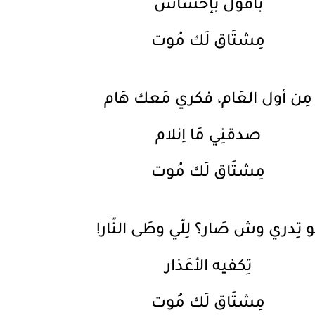
باقول بإحسَاس
مِشتَاق لَك مُوت
مِن أول العَام، فكري مَعك هَام
صدقنِي مَا اِنلام
مِشتَاق لَك مُوت
ّو تِدري وش صَار؟ لِلّي وطَى النّار!
تِكفيه الأعَذار
مِشتَاق لَك مُوت