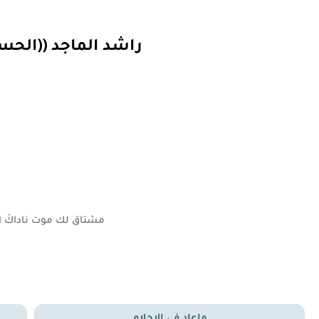
راشد الماجد ((الح
مشتاق لك موت ناداكَ الصُ
ماعاد في الاحلام