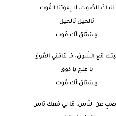
ناداكَ الصُوت، لا يِفوتنَا الفُوت
بَالحيل بَالحيل
مِشتَاق لَك مُوت
يتك مَع الشُوق، مَا عَاقنِي العُوق
يا مِلح يا ذوق
مِشتَاق لَك مُوت
صبٍ عن النّاس، مَا لي مَعك بَاس