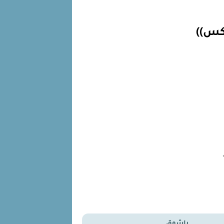
كس))
ياشوق