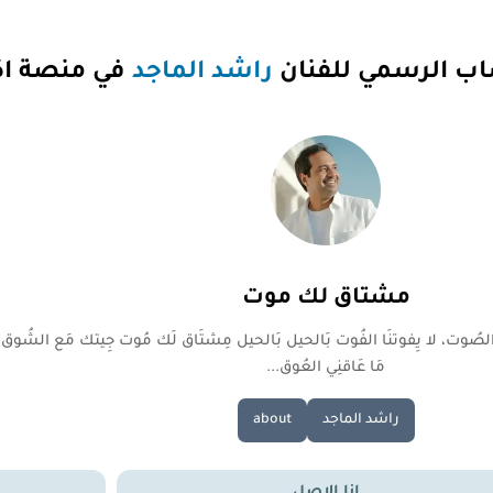
ساب الرسمي للفنان
راشد الماجد
في منصة ا
مشتاق لك موت
وت، لا يِفوتنَا الفُوت بَالحيل بَالحيل مِشتَاق لَك مُوت جِيتك مَع الشُوق،
مَا عَاقنِي العُوق...
راشد الماجد
about
انا الاصل