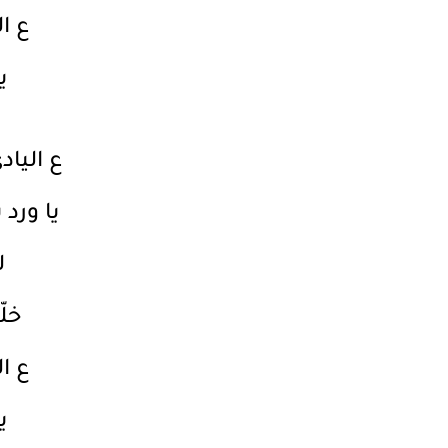
ع ال
ي
ع الياد
يا ورد 
ل
خلّ
ع ال
ي