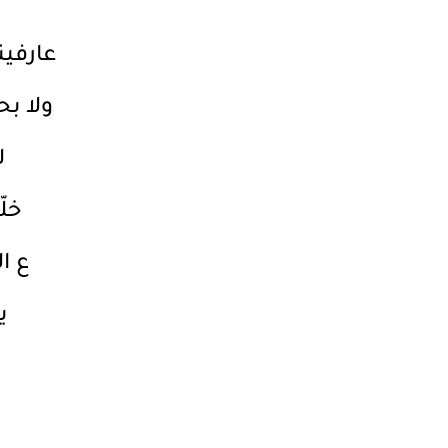
عارفين
ولا بح
ل
خلّ
ع ال
ي