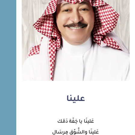
علينا
عَلينَا يا خِفّة دَمّك
عَلينَا والشَّوُق مِرسَال