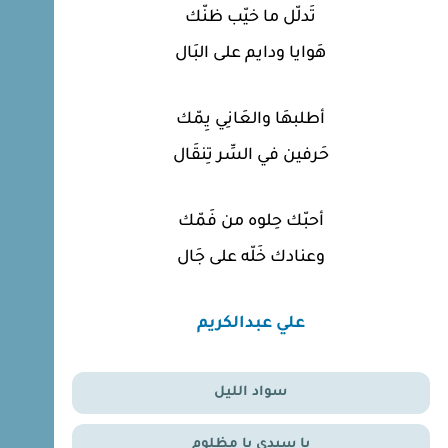
تَدلّل ما خيّب ظنّك
هَوايا ودايم على البَال
أطلبهَا والعَانِي يِمّك
حَرفين في السِّر تِنقَال
أحبّك حِلوه من فَمّك
وعنادك خَلّه على جَال
علي عبدالكريم
سواد الليل
يا سيدي يا مظلوم