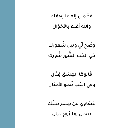
فَهّمني إنّه ما يهمّك
والله أعَلْم بالأحَوُال
وضّح لّي وبيّن شُعورك
في الحُب الشُّور شُورك
قَالوهَا العِشق قِتّال
وفي الحُب تَحلو الأمثال
شَقاوي من صِغر سنّك
تَتغلىَ وبالبُوح حِيال