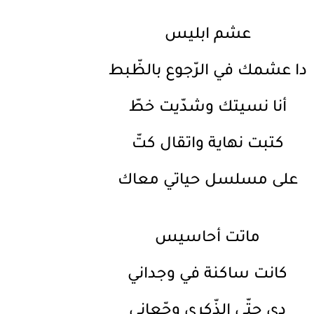
عشم ابليس
دا عشمك في الرّجوع بالظّبط
أنا نسيتك وشدّيت خطّ
كتبت نهاية واتقال كتّ
على مسلسل حياتي معاك
ماتت أحاسيس
كانت ساكنة في وجداني
دي حتّى الذّكرى وجّعاني