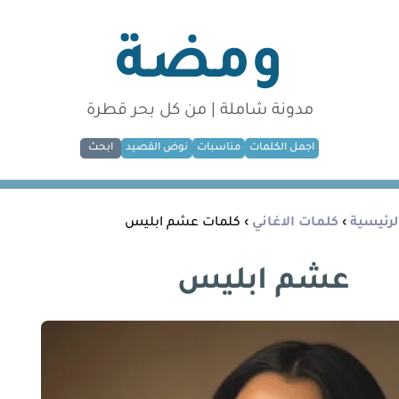
ومضة
مدونة شاملة | من كل بحر قطرة
اجمل الكلمات
مناسبات
نوض القصيد
ابحث
لرئيسية
›
كلمات الاغاني
› كلمات عشم ابليس
عشم ابليس