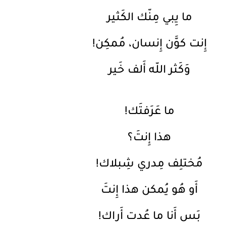
ما يِبي مِنّك الكَثير
إِنت كوَّن إِنسان، مُمكِن!
وَكَثر اللّه أَلف خَير
ما عَرَفتَك!
هذا إِنتَ؟
مُختلِف مِدري شِبلاك!
أَو هُو يُمكن هذا إِنتَ
بَس أَنا ما عُدت أَراك!