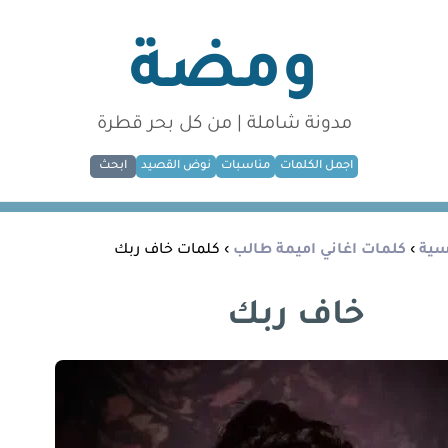
ومضة
مدونة شاملة | من كل بحر قطرة
اجمل الكلمات
مناسبات
نوض القصيد
ابحث
سية
›
كلمات اغاني اميمة طالب
› كلمات خاف ربك
خاف ربك