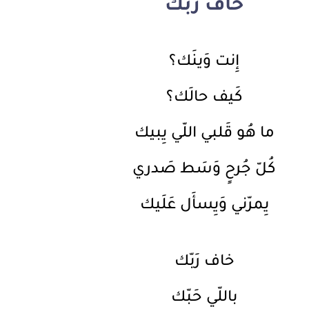
خاف ربك
إِنت وَينَك؟
كَيف حالَك؟
ما هُو قَلبي اللّي يِبيك
كُلّ جُرحٍ وَسَط صَدري
يِمرّني وَيِسأَل عَلَيك
خاف رَبّك
باللّي حَبّك