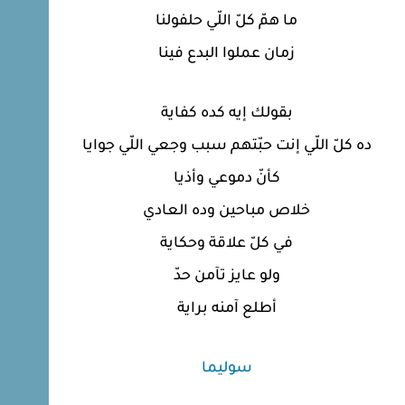
ما همّ كلّ اللّي حلفولنا
زمان عملوا البدع فينا
بقولك إيه كده كفاية
ده كلّ اللّي إنت حبّتهم سبب وجعي اللّي جوايا
كأنّ دموعي وأذيا
خلاص مباحين وده العادي
في كلّ علاقة وحكاية
ولو عايز تآمن حدّ
أطلع آمنه براية
سوليما