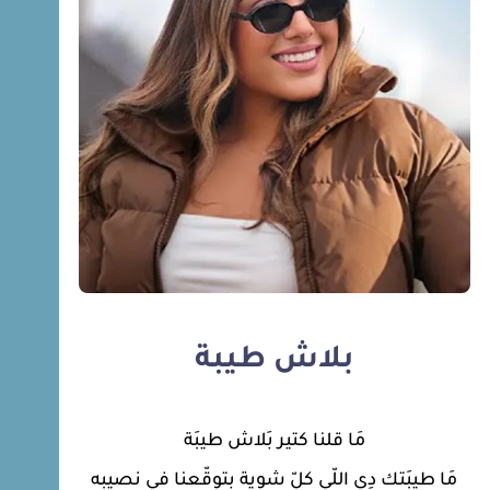
بلاش طيبة
مَا قلنا كتير بَلاش طيبَة
مَا طيبَتك دِي اللّي كلّ شوية بتوقّعنا في نصيبه