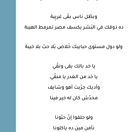
وبطّل ناس بقَى غريِبة
ده ذوقك في البَشر يكسف مصر تمرمط الهيبة
ولو دول مستوى حبايبك خَلاص بَلا حبّ بلا خيبة
يا خد بالك بقى ونقّي
يا خد من الغدر يا منقّي
وأديك جرّبت أهو وشايف
محدّش كان له خير فينا
ولو حلفوا إنّ حبّونا
نآمن مين ده ياكلونا