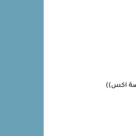
ة اكس))