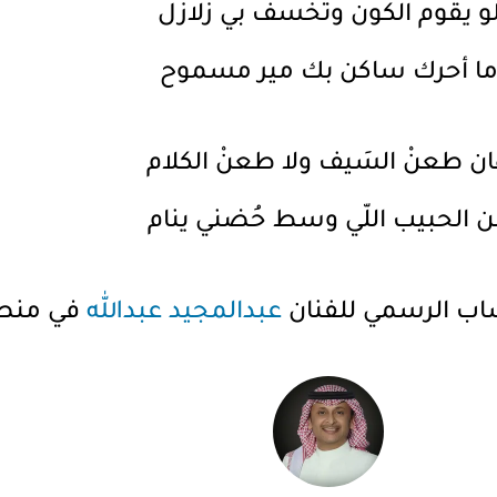
و يقوم الكون وتُخسف بي زلازل
ا أحرك ساكن بك مير مسموح
ان طعنْ السَيف ولا طعنْ الكلام
 الحبيب اللّي وسط حُضني ينام
ساب الرسمي للفنان
عبدالمجيد عبدالله
في منص