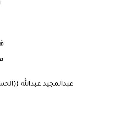
ل
م
هَ
من
عبدالمجيد عبدالله ((الح