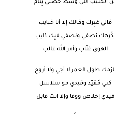
 الحَبيب اللّي وسْط حُضني يِنام
مَالي غيِرك ومَالك إلا أنا حَبايب
كّرهك نصفي ونصفي فيِك ذايب
الهوى غلّاب وأمر الله غالب
لزمك طول العمر لا أجي ولا أروح
كني مُقيّد وقيدي مو سلاسل
يدي إخلاص ووفا وإلا انت قايل