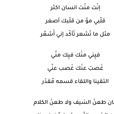
إنْت منّت انسان اكثر
قلّبي موُ من قلّبك أصغر
مثل ما تَشعر تَأكّد إني أَشعُر
فيِني منْك فيِك منّي
غَصبّ عنْك غَصب عنّي
التقينا واللقاء قسمه مُقدّر
ان طعنْ السَيف ولا طعنْ الكلام