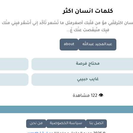
كلمات انسان اكثر
سان اكثرقلّبي موُ من قلّبك أصغرمثل ما تَشعر تَأكّد إني أَشعُر فيِني منْك
فيِك منّيغَصبّ عنْك غَ...
عبدالمجيد عبدالله
about
محتاج فرصة
غايب حبيبي
👁
122
مشاهدة
اتصل بنا
سياسة الخصوصية
من نحن