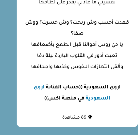
نفسيّتي ما عادني بقدَر على لطافها
قعدت أحسب وش ربحت؟ وش خسرت؟ ووش
صفا؟
يا حيّ روس أموالنا قبل الطمع بأضعافها
تعبت أدور في القلوب الباردة ليلة دفا
وألقى انتهازات النفوس وكذبها واجحافها
اروى السعودية ((حساب الفنانة
اروى
السعودية
في منصة اكس))
👁
89
مشاهدة