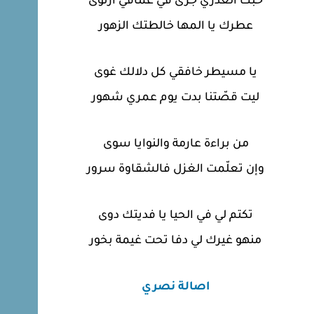
حبّك العذري جرى في عماقي ارتوى
عطرك يا المها خالطتك الزهور
يا مسيطر خافقي كل دلالك غوى
ليت قصّتنا بدت يوم عمري شهور
من براءة عارمة والنوايا سوى
وإن تعلّمت الغزل فالشقاوة سرور
تكتم لي في الحيا يا فديتك دوى
منهو غيرك لي دفا تحت غيمة بخور
اصالة نصري