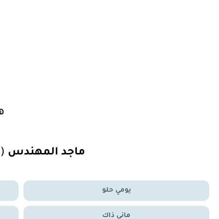
ا
ه
ماجد المهندس
(
يومي حلو
ماني ذاك