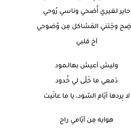
حاير لغيري أُضحي وناسي رُوحي
ضِح وجَتني المَشاكل مِن وُضوحي
آخ قلبي
وليش أعيش بهالـمود
دَمعي ما خَلّى لي خُدود
لا يِردها أيّام السّود، يا ما عانَيت
هوايه مِن أيّامي راح