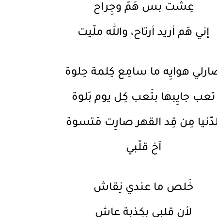
عِشت بس هَمّ وجِراح
إني هَم أريد أرتاح، والله ملّيت
رلي هوايِه ما سامِع كِلمة حِلوة
تعب جايِبها بتَعب كِل يوم بَلوة
لدّنيا مِن قِد القهر صارِت مَتسوة
آخ قلّبي
خَلص ما عندي نِقاش
لأن قلبي بِكِذبة عاش