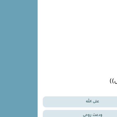
))
على الله
ودعت روحي