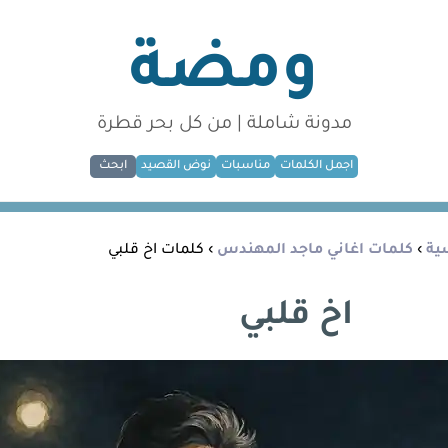
ومضة
مدونة شاملة | من كل بحر قطرة
اجمل الكلمات
مناسبات
نوض القصيد
ابحث
سية
›
كلمات اغاني ماجد المهندس
› كلمات اخ قلبي
اخ قلبي