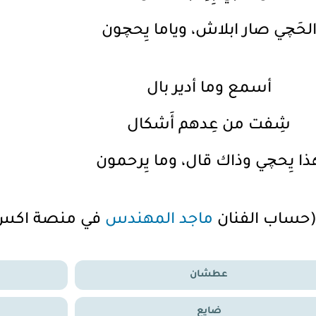
لحَچي صار ابلاش، وياما يِحچون
أسمع وما أدير بال
شِفت من عِدهم أَشكال
ذا يِحچي وذاك قال، وما يِرحمون
(حساب الفنان
ماجد المهندس
في منصة اكس
عطشان
ضايع