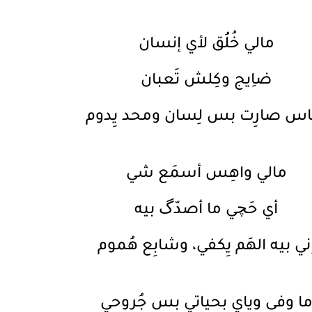
مالي خُلُق لأي إنسان
ضاِيج وكِلش تَعبان
ناس صارِت بس لِسان ومحد يِدوم
مالي واهِس أسمَع شي
أي حَچي ما أصدّگ بيه
ني بيه الهَم يِكفي، وشابِع هُموم
ا وفى وياي بِحياتي بس جُروحي