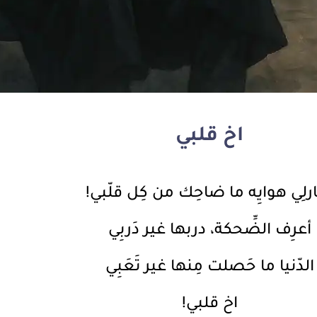
اخ قلبي
لِي هوايِه ما ضاحِك من كِل قلّبي!
أعرِف الضِّحكة، دربها غير دَربِي
الدّنيا ما حَصلت مِنها غير تَعَبِي
اخ قلبي!