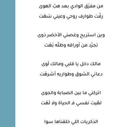
من مفرَق الوادي بعد هبّ الهوى
رفّت طوارف روحي وعيني سَهَت
وين استريح وغصني الأخضر ذوى
تجرّد من أوراقه وظلّه بَهَت
مالك دخل يا قلبي ومالك لَوى
دعاني الشوق وطواريه أشرهَت
اتركني ما بين الصبابة والجوى
لهّيت نفسي فـ الحياة ولا لَهَت
الذكريات اللي خلقناها سوا