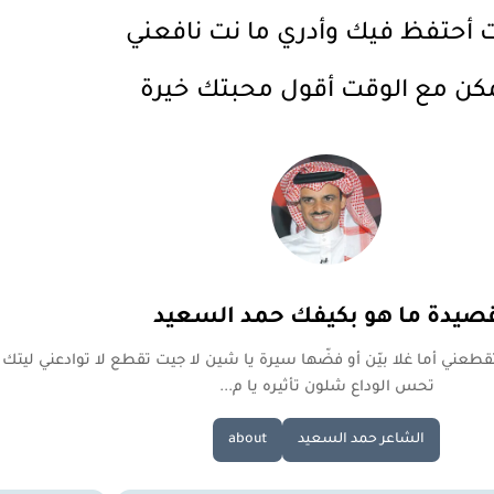
 أحتفظ فيك وأدري ما نت نافعني
كن مع الوقت أقول محبتك خيرة
صيدة ما هو بكيفك حمد السعيد
طعني أما غلا بيّن أو فضّها سيرة يا شين لا جيت تقطع لا توادعني ليتك
تحس الوداع شلون تأثيره يا م...
الشاعر حمد السعيد
about