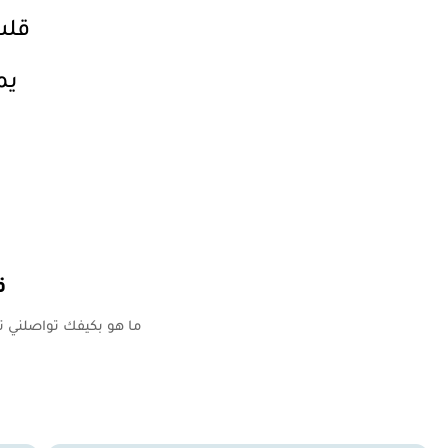
قلت
يم
ق
ما هو بكيفك تواصلني تق