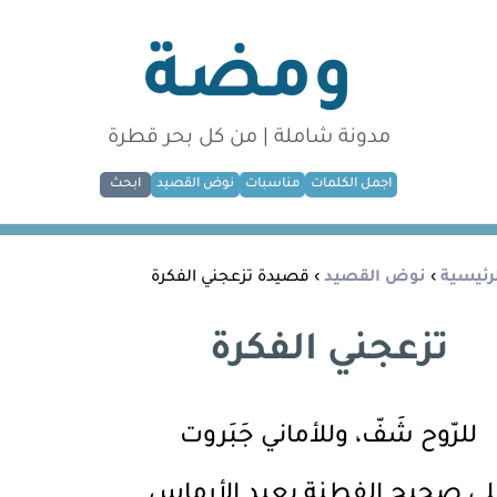
ومضة
مدونة شاملة | من كل بحر قطرة
اجمل الكلمات
مناسبات
نوض القصيد
ابحث
رئيسية
›
نوض القصيد
› قصيدة تزعجني الفكرة
تزعجني الفكرة
للرّوح شَفّ، وللأماني جَبَروت
لى صحيح الفِطنة بعيد الأرماس