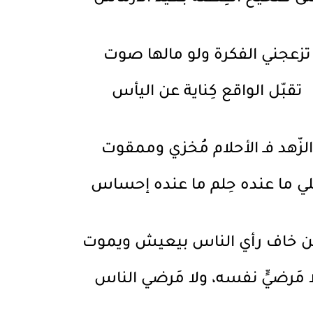
تزعجني الفكرة ولو مالها صوت
تقبّل الواقع كِناية عن اليأس
الزّهد فـ الأحلام مُخزي وممقوت
لي ما عنده حِلم ما عنده إحساس
 خاف رأي الناس بيعيش ويموت
ا مَرضيٍّ نفسه، ولا مَرضي الناس