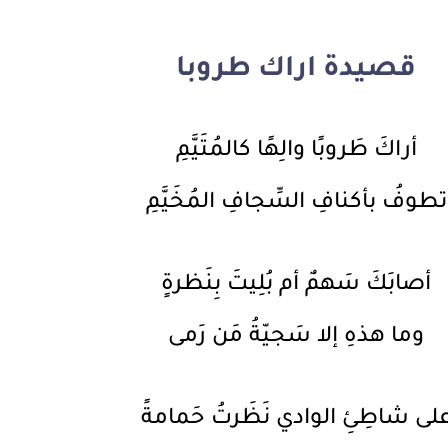
قصيدة اراك طروبا
أراكَ طَروبًا والِهًا كالمُتَيَّمِ
تطوفُ بأكنافِ السِّجافِ المُخَيَّمِ
أصابَكَ سَهمٌ أم بُلِيتَ بِنَظرةٍ
وما هذهِ إلا سَجيّةُ مَن رَمى
لى شاطِئِ الوادي نَظَرتُ حَمامةً