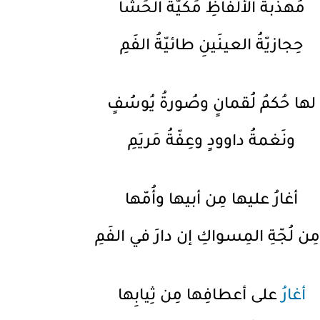
مُهذَّبةُ الألفاظِ مَكيّةُ الحَشا
حِجازيّةُ العينَينِ طائيّةُ الفَمِ
لها حُكمُ لُقمانٍ وصُورةُ يُوسُفٍ
ونَغمةُ داوودٍ وعِفّةُ مَريَمِ
أغارُ عليها مِن أبيها وأُمّها
ِن لُجّةِ المِسواكِ إن دارَ في الفَمِ
أغارُ
على أعطافِها مِن ثِيابِها