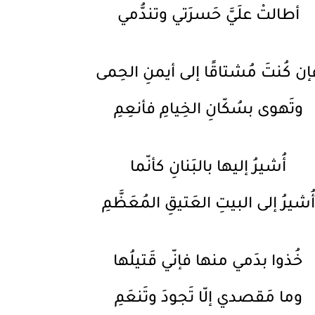
أطالتْ علَيَّ حَسرَتي وتندُّمي
إن كُنتَ مُشتاقًا إلى أيمنِ الحِمى
وتَهوى بسُكّانِ الخِيامِ فأنعِمِ
أُشيرُ إليها بالبَنانِ كأنّما
أُشيرُ إلى البيتِ العَتيقِ المُعَظَّمِ
خُذوا بدَمي منها فإنّي قَتيلُها
وما مَقصدي إلّا تَجودَ وتَنعَمِ