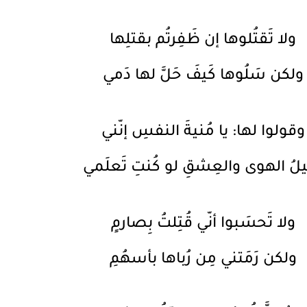
ولا تَقتُلوها إن ظَفِرتُم بقتلِها
ولكن سَلُوها كَيفَ حَلَّ لها دَمي
وقولوا لها: يا مُنيةَ النفسِ إنّني
يلُ الهوى والعِشقِ لو كُنتِ تَعلَمي
ولا تَحسَبوا أنّي قُتِلتُ بِصارمٍ
ولكن رَمَتني مِن رُباها بأسهُمِ