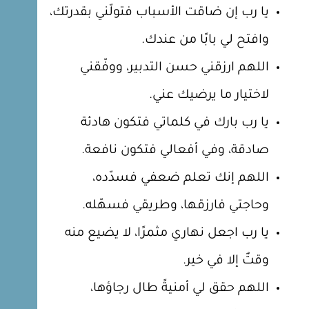
يا رب إن ضاقت الأسباب فتولّني بقدرتك،
وافتح لي بابًا من عندك.
اللهم ارزقني حسن التدبير، ووفّقني
لاختيار ما يرضيك عني.
يا رب بارك في كلماتي فتكون هادئة
صادقة، وفي أفعالي فتكون نافعة.
اللهم إنك تعلم ضعفي فسدّده،
وحاجتي فارزقها، وطريقي فسهّله.
يا رب اجعل نهاري مثمرًا، لا يضيع منه
وقتٌ إلا في خير.
اللهم حقق لي أمنيةً طال رجاؤها،