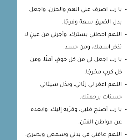
يا رب اصرف عني الهم والحزن، واجعل
بدل الضيق سعة وفرجًا.
اللهم احطني بسترك، وأجرني من عينٍ لا
تذكر اسمك، ومن حسد.
يا رب اجعل لي من كل خوفٍ أمنًا، ومن
كل كربٍ مخرجًا.
اللهم اغفر لي زلّاتي، وبدّل سيئاتي
حسنات برحمتك.
يا رب أصلح قلبي، وقرّبه إليك، وابعده
عن مواطن الفتن.
اللهم عافني في بدني وسمعي وبصري،