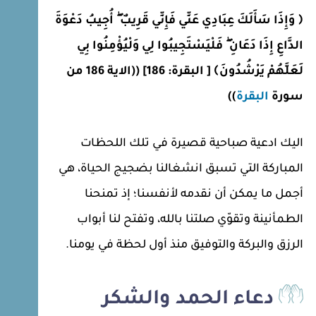
﴿ وَإِذَا سَأَلَكَ عِبَادِي عَنِّي فَإِنِّي قَرِيبٌ ۖ أُجِيبُ دَعْوَةَ
الدَّاعِ إِذَا دَعَانِ ۖ فَلْيَسْتَجِيبُوا لِي وَلْيُؤْمِنُوا بِي
لَعَلَّهُمْ يَرْشُدُونَ﴾ [ البقرة: 186] ((الاية 186 من
سورة
البقرة
))
اليك ادعية صباحية قصيرة في تلك اللحظات
المباركة التي تسبق انشغالنا بضجيج الحياة، هي
أجمل ما يمكن أن نقدمه لأنفسنا؛ إذ تمنحنا
الطمأنينة وتقوّي صلتنا بالله، وتفتح لنا أبواب
الرزق والبركة والتوفيق منذ أول لحظة في يومنا.
دعاء الحمد والشكر