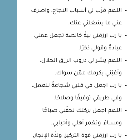
اللهم قرّب لي أسباب النجاح، واصرف
عني ما يشغلني عنك.
يا رب ارزقني نيةً خالصة تجعل عملي
عبادةً وقولي ذكرًا.
اللهم يسّر لي دروب الرزق الحلال،
وأغنِني بكرمك عمّن سواك.
يا رب اجعل في قلبي شجاعةً للعمل،
وفي طريقي توفيقًا وصلاحًا.
اللهم اجعل بركتك تحفّني صباحًا
ومساءً، وتغمر أهلي وأحبابي.
يا رب ارزقني قوة التركيز، ولذّة الإنجاز،